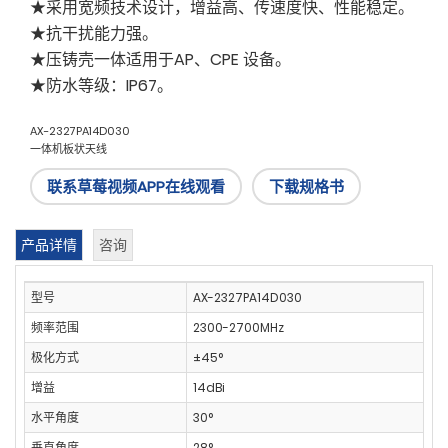
★采用宽频技术设计，增益高、传速度快、性能稳定。
★抗干扰能力强。
★压铸壳一体适用于AP、CPE 设备。
★防水等级：IP67。
AX-2327PA14D030
一体机板状天线
联系草莓视频APP在线观看
下载规格书
产品详情
咨询
型号
AX-2327PA14D030
频率范围
2300-2700MHz
极化方式
±45°
增益
14dBi
水平角度
30°
垂直角度
28°