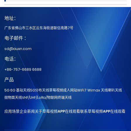
地址：
广东省佛山市三水区云东海街道联信南路7号
电子邮件 ：
sd@auxn.com
电话：
+86-757-6689 6688
产品
5G 6G 基站天线
5G分布天线
草莓视频成人网站
WiFi7 Wimax 天线
喇叭天线
抛物面天线
VHF/UHF/LoRa/物联网
终端天线
应用场景
企业新闻
关于草莓视频APP在线观看
联系草莓视频APP在线观看