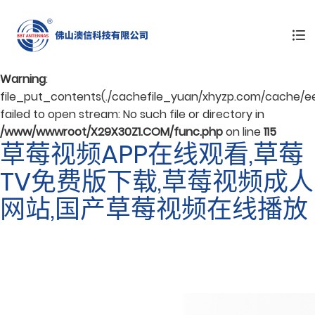
Warning
: mkdir(): No space left on device in
/www/wwwroot/X29X30Z1.COM/func.php
on line
127
Warning
:
file_put_contents(./cachefile_yuan/xhyzp.com/cache/e
failed to open stream: No such file or directory in
/www/wwwroot/X29X30Z1.COM/func.php
on line
115
草莓视频APP在线观看,草莓
TV免费版下载,草莓视频成人
网站,国产草莓视频在线播放