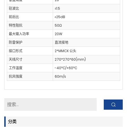
驻波比
≤1.5
前后比
≥25dB
特性阻抗
50Ω
最大输入功率
20W
防雷保护
直流接地
接口形式
2*MMCX 公头
天线尺寸
270*270*60(mm)
工作温度
-40ºC/+60ºC
抗风强度
60m/s
分类