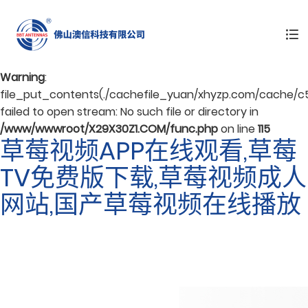
Warning
: mkdir(): No space left on device in
/www/wwwroot/X29X30Z1.COM/func.php
on line
127
Warning
:
file_put_contents(./cachefile_yuan/xhyzp.com/cache/c5
failed to open stream: No such file or directory in
/www/wwwroot/X29X30Z1.COM/func.php
on line
115
草莓视频APP在线观看,草莓
TV免费版下载,草莓视频成人
网站,国产草莓视频在线播放