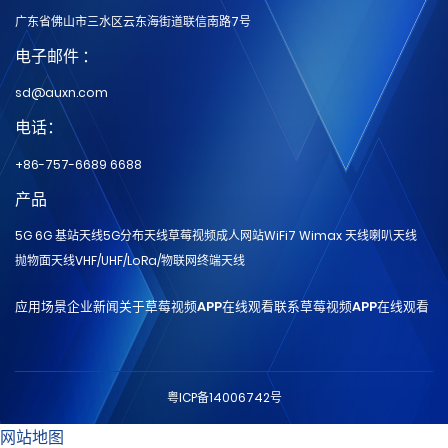
广东省佛山市三水区云东海街道联信南路7号
电子邮件 ：
sd@auxn.com
电话：
+86-757-6689 6688
产品
5G 6G 基站天线
5G分布天线
草莓视频成人网站
WiFi7 Wimax 天线
喇叭天线
抛物面天线
VHF/UHF/LoRa/物联网
终端天线
应用场景
企业新闻
关于草莓视频APP在线观看
联系草莓视频APP在线观看
粤ICP备14006742号
网站地图