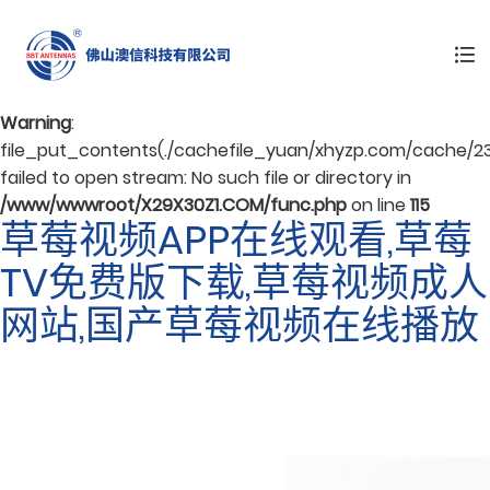
Warning
: mkdir(): No space left on device in
/www/wwwroot/X29X30Z1.COM/func.php
on line
127
Warning
:
file_put_contents(./cachefile_yuan/xhyzp.com/cache/23
failed to open stream: No such file or directory in
/www/wwwroot/X29X30Z1.COM/func.php
on line
115
草莓视频APP在线观看,草莓
TV免费版下载,草莓视频成人
网站,国产草莓视频在线播放